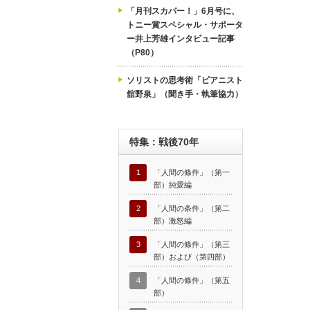
「月刊スカパー！」6月号に、
トニー賞スペシャル・サポータ
ー井上芳雄インタビュー記事
（P80）
ソリストの思考術「ピアニスト
舘野泉」（聞き手・執筆協力）
特集：戦後70年
1
「人間の條件」（第一
部）純愛編
2
「人間の条件」（第二
部）激怒編
3
「人間の條件」（第三
部）および（第四部）
4
「人間の條件」（第五
部）