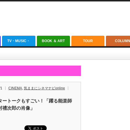
TV・MUSIC・
BOOK ＆ ART
TOUR
COLUM
ANIME
/1
CINEMA
,
気ままにシネマナビonline
タートークもすごい！「躍る能楽師
村禮次郎の肖像」