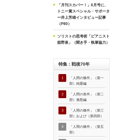
「月刊スカパー！」6月号に、
トニー賞スペシャル・サポータ
ー井上芳雄インタビュー記事
（P80）
ソリストの思考術「ピアニスト
舘野泉」（聞き手・執筆協力）
特集：戦後70年
1
「人間の條件」（第一
部）純愛編
2
「人間の条件」（第二
部）激怒編
3
「人間の條件」（第三
部）および（第四部）
4
「人間の條件」（第五
部）