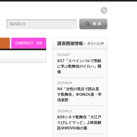
N
CONTACT US
講座開催情報
過去の記事
2015/9/7
9/17「スペインバルで気軽
に学ぶ歌舞伎のイロハ」開
催
2015/8/26
9/4「女性の視点で読み直
す歌舞伎」＠GINZA楽・学
倶楽部
2015/8/12
8/29シネマ歌舞伎「大江戸
りびんぐでっど」上映前解
説＠MOVIX柏の葉