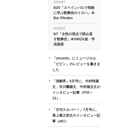
2015/8/7
8/20「スペインバルで気軽
に学ぶ歌舞伎のイロハ」＠
Bar Rhodes
2015/8/1
8/7「女性の視点で読み直
す歌舞伎」＠GINZA楽・学
倶楽部
「omoshii」にミュージカル
「ピピン」のレビューを書きま
した
「演劇界」9月号に、中村時蔵
丈、市川團蔵丈、中村梅玉丈の
インタビュー記事（P30～
32）.
「月刊スカパー！」7月号に、
尾上菊之助丈のインタビュー記
事（p81）