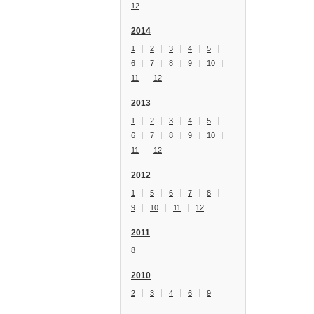
12
2014
1
2
3
4
5
6
7
8
9
10
11
12
2013
1
2
3
4
5
6
7
8
9
10
11
12
2012
1
5
6
7
8
9
10
11
12
2011
8
2010
2
3
4
6
9