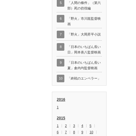
5
「人間の條件」（第六
部）死の彷徨編
6
「野火」市川崑監督映
画
7
「野火」大岡昇平小説
8
「日本のいちばん長い
日」岡本喜八監督映画
9
「日本のいちばん長い
夏」倉内均監督映画
10
「終戦のエンペラー」
2016
1
2015
1
2
3
4
5
6
7
8
9
10