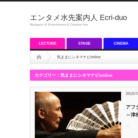
エンタメ水先案内人 Ecri-duo
Navigator of Entertaiment & Creative Arts
LECTURE
STAGE
CINEMA
気ままにシネマナビonline
カテゴリー：気ままにシネマナビonline
2015/7
アフ
～津
…