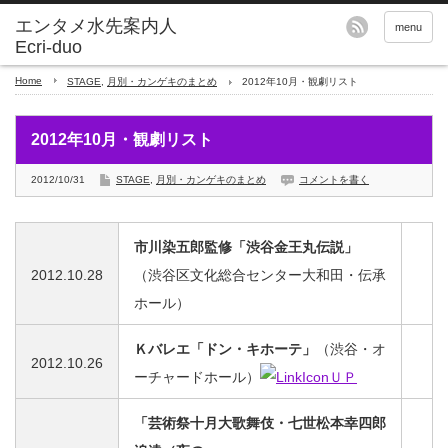
エンタメ水先案内人
menu
Ecri-duo
Home
STAGE
,
月別・カンゲキのまとめ
2012年10月・観劇リスト
2012年10月・観劇リスト
2012/10/31
STAGE
,
月別・カンゲキのまとめ
コメントを書く
市川染五郎監修「渋谷金王丸伝説」
2012.10.28
（渋谷区文化総合センター大和田・伝承
ホール）
Ｋバレエ「ドン・キホーテ」
（渋谷・オ
2012.10.26
ーチャードホール）
ＵＰ
「芸術祭十月大歌舞伎・七世松本幸四郎