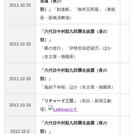
追遠
（夜の
2012.10.25
部）」
「勧進帳」「御所五郎蔵」（東銀
座・新橋演舞場）
「六代目中村勘九郎襲名披露（昼の
部）」
2012.10.20
「蝶の道行」「伊勢音頭恋寝刃」ほか
（名古屋・御園座）
「六代目中村勘九郎襲名披露（夜の
2012.10.20
部）」
「義経千本桜」ほか（名古屋・御園座）
「リチャード三世」
（初台・新国立劇
2012.10.18
場）
ＵＰ
「六代目中村勘九郎襲名披露（夜の
2012.10.5
部）」