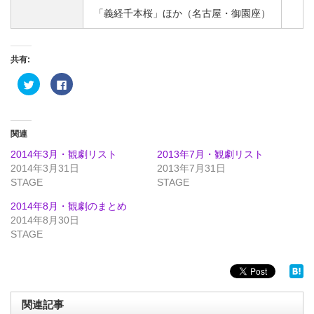
「義経千本桜」ほか（名古屋・御園座）
共有:
ク
Facebook
リ
で
ッ
共
ク
有
し
す
て
る
Twitter
に
関連
で
は
共
ク
2014年3月・観劇リスト
2013年7月・観劇リスト
有
リ
(新
ッ
2014年3月31日
2013年7月31日
し
ク
STAGE
い
し
STAGE
ウ
て
ィ
く
2014年8月・観劇のまとめ
ン
だ
ド
さ
2014年8月30日
ウ
い
で
(新
STAGE
開
し
き
い
ま
ウ
す)
ィ
ン
ド
ウ
で
関連記事
開