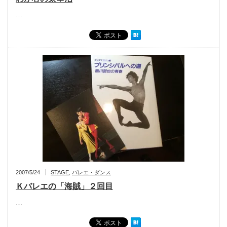
…
2007/5/24
STAGE
,
バレエ・ダンス
Ｋバレエの「海賊」２回目
…