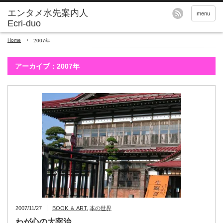
エンタメ水先案内人
menu
Ecri-duo
Home
2007年
アーカイブ：2007年
2007/11/27
BOOK ＆ ART
,
本の世界
わが心の太宰治