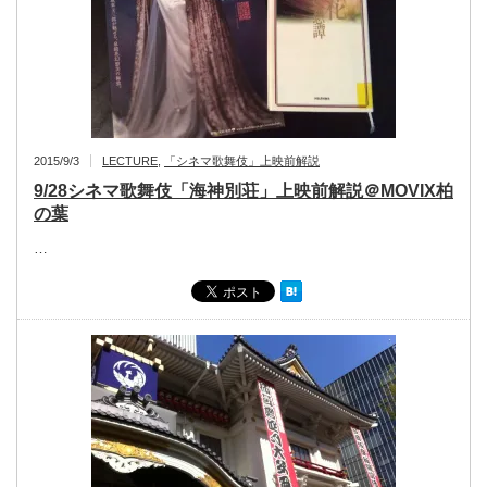
2015/9/3
LECTURE
,
「シネマ歌舞伎」上映前解説
9/28シネマ歌舞伎「海神別荘」上映前解説＠MOVIX柏
の葉
…