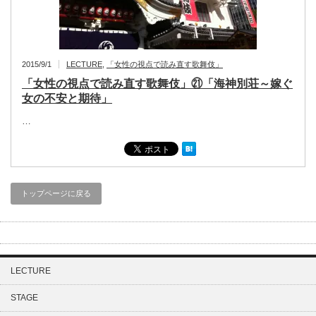
2015/9/1
LECTURE
,
「女性の視点で読み直す歌舞伎」
「女性の視点で読み直す歌舞伎」㉑「海神別荘～嫁ぐ
女の不安と期待」
…
トップページに戻る
LECTURE
STAGE