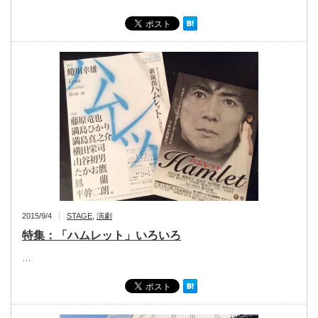
2015/9/4
STAGE
,
演劇
特集：「ハムレット」いろいろ
…