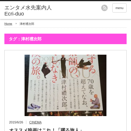
エンタメ水先案内人
menu
Ecri-duo
Home
津村禮次郎
タグ：津村禮次郎
2015/6/26
CINEMA
オススメ映画はこれ！「躍る旅人」