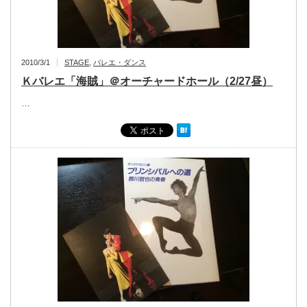
2010/3/1
STAGE
,
バレエ・ダンス
Ｋバレエ「海賊」＠オーチャードホール（2/27昼）
…