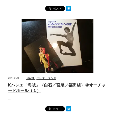
2015/5/30
STAGE
,
バレエ・ダンス
Kバレエ「海賊」（白石／宮尾／福田組）＠オーチャ
ードホール（１）
…