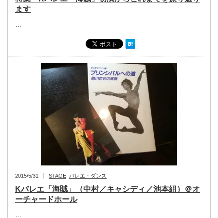
ます
…
2015/5/31
STAGE
,
バレエ・ダンス
Kバレエ「海賊」（中村／キャシディ／池本組）＠オ
ーチャードホール
…