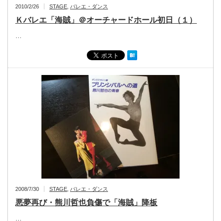
2010/2/26
STAGE
,
バレエ・ダンス
Ｋバレエ「海賊」＠オーチャードホール初日（１）
…
2008/7/30
STAGE
,
バレエ・ダンス
悪夢再び・熊川哲也負傷で「海賊」降板
…